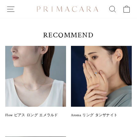
ス
SITE NAVIGATION
SEARCH
C
キ
ッ
プ
RECOMMEND
Flow ピアス ロング エメラルド
Aroma リング タンザナイト